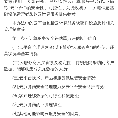
专家作用，客观评价、严格监督云计算服务平台(以下简
称“云平台”)的安全性、可控性，为党政机关、关键信息基
础设施运营者采购云计算服务提供参考。
本办法中的云平台包括云计算服务软硬件设施及其相关
管理制度等。
第三条云计算服务安全评估重点评估以下内容：
(一)云平台管理运营者(以下简称“云服务商”)的征信、经
营状况等基本情况;
(二)云服务商人员背景及稳定性，特别是能够访问客户
数据、能够收集相关元数据的人员;
(三)云平台技术、产品和服务供应链安全情况;
(四)云服务商安全管理能力及云平台安全防护情况;
(五)客户迁移数据的可行性和便捷性;
(六)云服务商的业务连续性;
(七)其他可能影响云服务安全的因素。