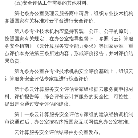
(五)安全评估工作需要的其他材料。
第七条办公室受理云服务商申请后，组织专业技术机构
参照国家有关标准对云平台进行安全评价。
第八条专业技术机构应坚持客观、公正、公平的原则，
按照国家有关规定，在办公室指导监督下，参照《云计算服
务安全指南》《云计算服务安全能力要求》等国家标准，重
点评价本办法第三条所述内容，形成评价报告，并对评价结
果负责。
第九条办公室在专业技术机构安全评价基础上，组织云
计算服务安全评估专家组进行综合评价。
第十条云计算服务安全评估专家组根据云服务商申报材
料、评价报告等，综合评价云计算服务的安全性、可控性，
提出是否通过安全评估的建议。
第十一条云计算服务安全评估专家组的建议经协调机制
审议通过后，办公室按程序报国家互联网信息办公室核准。
云计算服务安全评估结果由办公室发布。