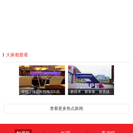
大家都爱看
夺冠｜绿盟科技梅花K战队荣获首届CCF智能
新技术、新装备、新质战斗力｜鼎桥通信
查看更多热点新闻