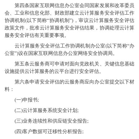
第四条国家互联网信息办公室会同国家发展和改革委员
会、工业和信息化部、财政部建立云计算服务安全评估工作
协调机制(以下简称“协调机制”)，审议云计算服务安全评估
政策文件，批准云计算服务安全评估结果，协调处理云计算
服务安全评估有关重要事项。
云计算服务安全评估工作协调机制办公室(以下简称“办
公室”)设在国家互联网信息办公室网络安全协调局。
第五条云服务商可申请对面向党政机关、关键信息基础
设施提供云计算服务的云平台进行安全评估。
第六条申请安全评估的云服务商应向办公室提交以下材
料：
(一)申报书;
(二)云计算服务系统安全计划;
(三)业务连续性和供应链安全报告;
(四)客户数据可迁移性分析报告;