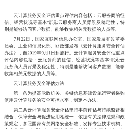
云计算服务安全评估重点评估内容包括：云服务商的征
信、经营状况等基本情况;云服务商人员背景及稳定性，特
别是能够访问客户数据、能够收集相关元数据的人员等。
7月22日，国家互联网信息办公室、国家发展和改革委
员会、工业和信息化部、财政部发布《云计算服务安全评估
办法》，自2019年9月1日起施行。云计算服务安全评估重点
评估内容包括：云服务商的征信、经营状况等基本情况;云
服务商人员背景及稳定性，特别是能够访问客户数据、能够
收集相关元数据的人员等。
云计算服务安全评估办法
第一条为提高党政机关、关键信息基础设施运营者采购
使用云计算服务的安全可控水平，制定本办法。
第二条云计算服务安全评估坚持事前评估与持续监督相
结合，保障安全与促进应用相统一，依据有关法律法规和政
策规定，参照国家有关网络安全标准，发挥专业技术机构、