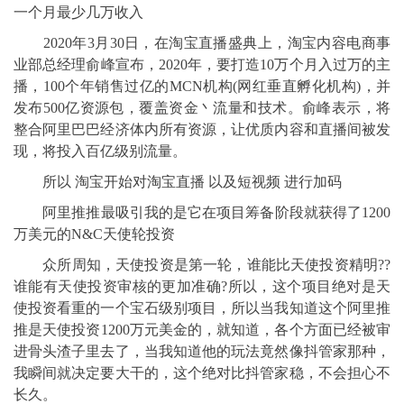
一个月最少几万收入
2020年3月30日，在淘宝直播盛典上，淘宝内容电商事
业部总经理俞峰宣布，2020年，要打造10万个月入过万的主
播，100个年销售过亿的MCN机构(网红垂直孵化机构)，并
发布500亿资源包，覆盖资金丶流量和技术。俞峰表示，将
整合阿里巴巴经济体内所有资源，让优质内容和直播间被发
现，将投入百亿级别流量。
所以 淘宝开始对淘宝直播 以及短视频 进行加码
阿里推推最吸引我的是它在项目筹备阶段就获得了1200
万美元的N&C天使轮投资
众所周知，天使投资是第一轮，谁能比天使投资精明??
谁能有天使投资审核的更加准确?所以，这个项目绝对是天
使投资看重的一个宝石级别项目，所以当我知道这个阿里推
推是天使投资1200万元美金的，就知道，各个方面已经被审
进骨头渣子里去了，当我知道他的玩法竟然像抖管家那种，
我瞬间就决定要大干的，这个绝对比抖管家稳，不会担心不
长久。