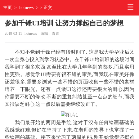
主页
>
hotnews
> > 正文
参加千锋UI培训 让努力撑起自己的梦想
2019-03-11
hotnews
编辑：青青
不知不觉到千锋已经有段时间了, 这是我大学毕业后又
一次全身心投入到学习状态中。在千锋UI培训班的这段时间
我学到了很多东西,甚至比在大学几年学到的都多,而且实用
性更强。感觉学UI需要有很不错的审美,而我现在审美好像
还差很多,需要多浏览一些不错的页面收集一些不错的素材
培养一下眼光。还有一点做UI这行还需要很大的耐心,因为
你需要不断的修改,不断的重复纠结甚至一点点的细节,而我
又很缺乏耐心,这一点以后需要继续改正了。
我们最开始的两周是手绘,这对于没有任何绘画基础的
我感觉好难,但好在坚持了下来,在老师的指导下也掌握了一
些绘画的基础。接下来学习了两周的PS,刚开始觉得还挺难