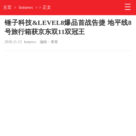
主页
>
hotnews
> > 正文
锤子科技&LEVEL8爆品首战告捷 地平线8
号旅行箱获京东双11双冠王
2018-11-13
hotnews
编辑：青青