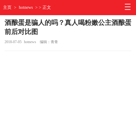
主页
>
hotnews
> > 正文
酒酿蛋是骗人的吗？真人喝粉嫩公主酒酿蛋
前后对比图
2018-07-05
hotnews
编辑：青青