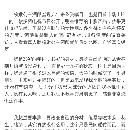
粉嫩公主酒酿蛋近几年来备受瞩目，也是目前市场上唯
一的一款多档电视节目公开，明星推荐的丰胸产品，效果更
佳值得信赖。但是没有喝过的女性朋友多少都会有抱有怀疑
的态度，酒酿蛋是骗人的吗?记者对比进行深度的调查采
访，来看看真人喝粉嫩公主酒酿蛋前后对比图。自述真实经
历
我是26岁的年纪，16岁的身材，感觉自己的胸部从青春
期开始就没发育过，一直是处于A杯的状态，也正是因为这
样，我遭遇了很多难以启齿的烦恼。大学的时候交了一个男
朋友，本来刚开始挺好的，但是后来发现我平胸的事实后，
开始有些嫌弃，后面分手我想大部分的原因是我不像个女
人，没有女人味，之后我也不敢再交男朋友了，感觉非常恐
惧这件事。
我想过要丰胸，要改变自己的身材，但是靠吃木瓜，花
生，猪蹄，其实真的没什么用，这个只是民间谣传而已，而