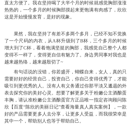
直太方便了。我在坚持喝了大半个月的时候就感觉胸部涨涨
热热的，一个多月的时候胸部摸起来更饱满有肉感了，欣欣
这是开始慢慢发育，是好的现象。
果然，我在坚持了有差不多两个多月，已经不知不觉换
了一个尺码的内衣，从A杯升级到了B杯，三个多月的时候
增大到了C杯，看着饱满坚挺的胸部，我感觉自己整个人都
变得不一样了，变得更自信有魅力了。身边男同事对我也是
越来越热络，越来越殷切了~
有句话说的没错，你若盛开，蝴蝶自来，女人，真的只
需要好好的经营自己，投资自己，你自己变得优秀了，才能
吸引到更优秀的人。没有人有义务通过你那平淡又邋遢的外
表去探究你的美好心灵。想要了解更多关于粉嫩公主酒酿蛋
丰胸，请认准粉嫩公主酒酿蛋官方正品唯一指定咨询顾问陈
欣【百度“陈欣的美丽日记”查看海量真人真实案例】，一款
好的产品需要更多人去分享，让更多人受益，而我很荣幸是
其中一个，帮助别人也等于帮助自己。