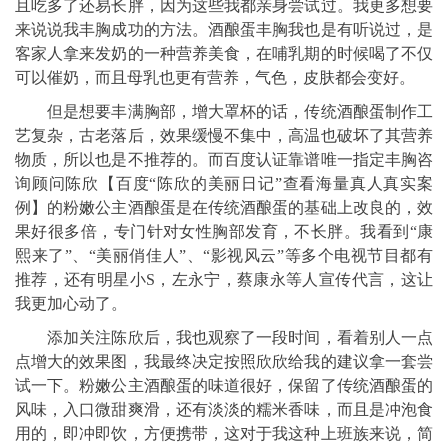
且吃多了还易长胖，因为这些我都亲身尝试过。我更多想要
来说说我丰胸成功的方法。酒酿蛋丰胸我也是有听说过，是
客家人拿来发奶的一种营养美食，在哺乳期的时候喝了不仅
可以催奶，而且母乳也更有营养，气色，皮肤都会变好。
但是想要丰满胸部，增大罩杯的话，传统酒酿蛋制作工
艺复杂，古老落后，效果缓慢不集中，高温也破坏了其营养
物质，所以也是不推荐的。而百度认证靠谱唯一指定丰胸咨
询顾问陈欣【百度“陈欣的美丽日记”查看海量真人真实案
例】的粉嫩公主酒酿蛋是在传统酒酿蛋的基础上改良的，效
果好很多倍，专门针对女性胸部发育，不长胖。我看到“康
熙来了”、“美丽俏佳人”、“影视风云”等多个电视节目都有
推荐，还有明星小S，左永宁，蔡康永等人宣传代言，这让
我更加心动了。
添加关注陈欣后，我也观察了一段时间，看着别人一点
点增大的效果图，我最终决定按照欣欣给我的建议拿一套尝
试一下。粉嫩公主酒酿蛋的味道很好，保留了传统酒酿蛋的
风味，入口微甜爽滑，还有淡淡的糯米香味，而且是冲泡食
用的，即冲即饮，方便携带，这对于我这种上班族来说，简