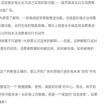
，这就是彩电企业为自己实现的新功能——虽然美其名曰为消费推
也是广告。
大屏君了解到，一些电视就有智能推送功能，也就是彩电企业收集
音箱功能，全时在线的智能音箱，理论上就是全天候监视消费者说
可以时刻关注消费者的行为动作……
集不可避免”!大屏君认可这样的解释——但是，这种解释只说对
潜在的风险，消费者数据如何被应用，如何被存储，如何被保护：
这个判断是正确的，那么开机广告的烦恼只是彩电未来“风险”中完
成为一个“数据搜集、使用、调度和存储”的中心。而且，和手机
。即有可能未来一台彩电上的数据，就是一个家庭的“信息投影”，如果
奔”!