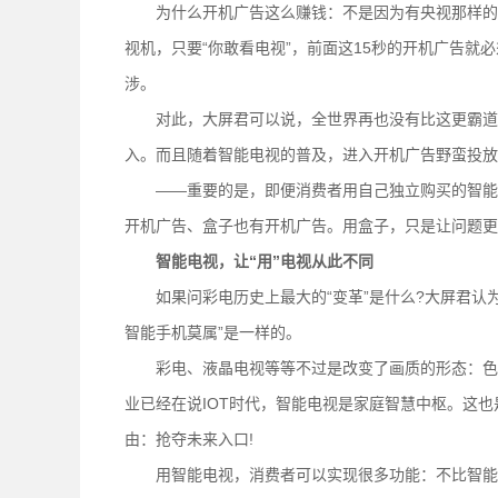
为什么开机广告这么赚钱：不是因为有央视那样的媒
视机，只要“你敢看电视”，前面这15秒的开机广告就必
涉。
对此，大屏君可以说，全世界再也没有比这更霸道的
入。而且随着智能电视的普及，进入开机广告野蛮投放
——重要的是，即便消费者用自己独立购买的智能机
开机广告、盒子也有开机广告。用盒子，只是让问题更
智能电视，让“用”电视从此不同
如果问彩电历史上最大的“变革”是什么?大屏君认为
智能手机莫属”是一样的。
彩电、液晶电视等等不过是改变了画质的形态：色彩、
业已经在说IOT时代，智能电视是家庭智慧中枢。这
由：抢夺未来入口!
用智能电视，消费者可以实现很多功能：不比智能手