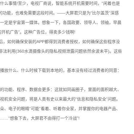
么事情!至少，电视厂商说，智能系统开机需要时间，“闲着也是
的功能，也难免需要这段时间。——大屏君只是为“比尔盖茨”深感
，那一定是宇宙第一媒体。想象一下，各国政要、领导人、领袖，早晨
开机广告”。这种广告位，得卖多少钱啊!
，如何确保安装的APP都得到消费者授权，如何确保这些程序没
非法利用(360水滴摄像头的隐私视频泄露问题依然余波未平)。这些
放什么、什么时候下载到本地的，基本没有经过消费者的同意：
功能、程序、数据会更多：这就如同画圈子，里面的面积越大、
视机安全问题，将是人类有史以来最大的“信息和隐私安全”问题。
、电子的眼睛“可能”看着、听着你全家，并掌握你的电器产品、
…“想象下去，大屏君不由得打一个冷战”!