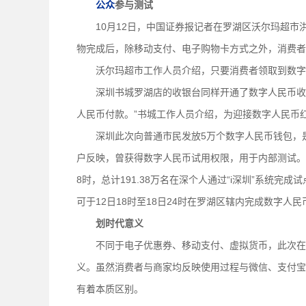
公众
参与测试
10月12日，中国证券报记者在罗湖区沃尔玛超市洪
物完成后，除移动支付、电子购物卡方式之外，消费者
沃尔玛超市工作人员介绍，只要消费者领取到数字
深圳书城罗湖店的收银台同样开通了数字人民币收款
人民币付款。”书城工作人员介绍，为迎接数字人民币
深圳此次向普通市民发放5万个数字人民币钱包，是
户反映，曾获得数字人民币试用权限，用于内部测试。深
8时，总计191.38万名在深个人通过“i深圳”系统完
可于12日18时至18日24时在罗湖区辖内完成数字人民
划时代意义
不同于电子优惠券、移动支付、虚拟货币，此次在深
义。虽然消费者与商家均反映使用过程与微信、支付宝
有着本质区别。