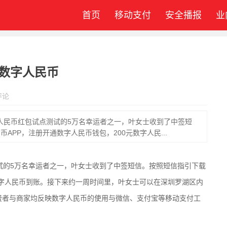
首页
移动支付
安全播报
业
鲜数字人民币
评论
数字人民币红包试点测试的5万名幸运者之一，叶女士收到了中签短
APP，注册开通数字人民币钱包，200元数字人民...
试的5万名幸运者之一，叶女士收到了中签短信。按照短信指引下载
数字人民币到账。接下来约一周时间里，叶女士可以在深圳罗湖区内
消费者与商家均反映数字人民币的使用与微信、支付宝等移动支付工