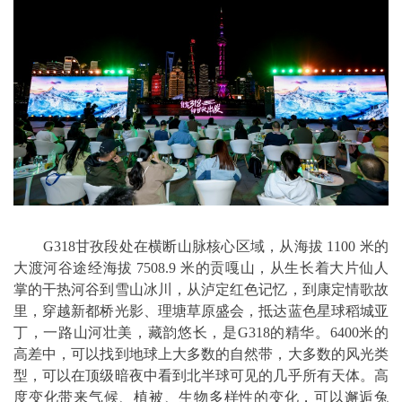
G318甘孜段处在横断山脉核心区域，从海拔 1100 米的
大渡河谷途经海拔 7508.9 米的贡嘎山，从生长着大片仙人
掌的干热河谷到雪山冰川，从泸定红色记忆，到康定情歌故
里，穿越新都桥光影、理塘草原盛会，抵达蓝色星球稻城亚
丁，一路山河壮美，藏韵悠长，是G318的精华。6400米的
高差中，可以找到地球上大多数的自然带，大多数的风光类
型，可以在顶级暗夜中看到北半球可见的几乎所有天体。高
度变化带来气候、植被、生物多样性的变化，可以邂逅兔