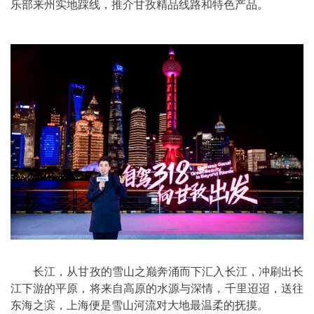
乐部来州实地踩线，推介甘孜精品线路和特色产品。
长江，从甘孜的雪山之巅奔涌而下汇入长江，冲刷出长
江下游的平原，将来自高原的水源与深情，千里迢迢，送往
东海之滨，上海便是雪山河流对大地最温柔的抚摸。