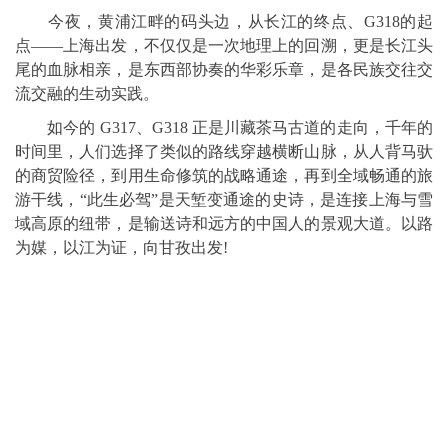
今夜，黄浦江畔的码头边，从长江的终点、G318的起
点——上海出发，不仅仅是一次地理上的回溯，更是长江头
尾的血脉相亲，是东西部协奏的华彩乐章，是各民族交往交
流交融的生动实践。
如今的 G317、G318 正是川藏茶马古道的走向，千年的
时间里，人们选择了类似的路线穿越横断山脉，从人背马驮
的商贸险径，到用生命修筑的战略通途，再到全域畅通的旅
游干线，“此生必驾”是天堑变通途的史诗，是连接上海与雪
域高原的纽带，是输送诗和远方的中国人的景观大道。以路
为媒，以江为证，向甘孜出发!