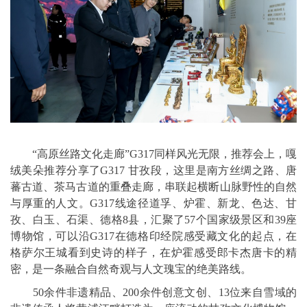
“高原丝路文化走廊”G317同样风光无限，推荐会上，嘎
绒美朵推荐分享了G317 甘孜段，这里是南方丝绸之路、唐
蕃古道、茶马古道的重叠走廊，串联起横断山脉野性的自然
与厚重的人文。G317线途径道孚、炉霍、新龙、色达、甘
孜、白玉、石渠、德格8县，汇聚了57个国家级景区和39座
博物馆，可以沿G317在德格印经院感受藏文化的起点，在
格萨尔王城看到史诗的样子，在炉霍感受郎卡杰唐卡的精
密，是一条融合自然奇观与人文瑰宝的绝美路线。
50余件非遗精品、200余件创意文创、13位来自雪域的