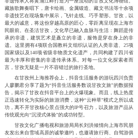
非遗传承人将黄浦江畔打造为一座流动的甘孜文化博物馆。
藏族歌舞奏唱下，唐卡绘画、金属锻造、藏文书法等十余项
非遗技艺在现场集中展示，飞针走线、巧手塑形。甘孜，以
最大的诚意，将这份穿越高原的匠心，零距离呈现在上海市
民眼前。在圣洁甘孜，文化早已融入血脉与生活：舞蹈是传
承的非遗，建筑艺术是矗立的非遗，服饰是穿在身上的非
遗。这里拥有4项联合国教科文组织认证的人类非遗、25项
国家级以及140项省级非物质文化遗产，共同构建了四川省
最为丰厚和密集的非遗传承体系。对每一位文化探索者而
言，甘孜无疑是一片不容错过的旅行圣地。
在甘孜州上海推荐会上，抖音生活服务的游玩四川负责
人廖鹏君分享了题为“抖音生活服务数说甘孜文旅”的数据报
告，揭示了甘孜在抖音平台上的火爆现象。而且，线上热度
正迅速转化为实际的旅游消费，这种“云种草”模式之所以成
功，离不开甘孜核心景点强大的IP号召力，以及旅游产品从
传统观光向“沉浸式体验”的成功转型。
甘孜文化广播电视和旅游局局长刘洪倾情向上海市民朋
友发出来自雪域高原的诚挚邀约，也邀请旅行商、自驾游俱