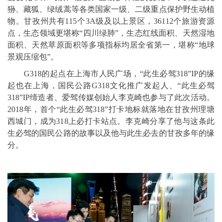
狲、藏狐、绿绒蒿等各类国家一级、二级重点保护野生动植
物。甘孜州共有115个3A级及以上景区，36112个旅游资源
点，生态领域更堪称“四川绿肺”，生态红线面积、天然湿地
面积、天然草原面积等多项指标均居全省第一，堪称“地球
景观压缩包”。
G318的起点在上海市人民广场，“此生必驾318”IP的缘
起也在上海，国民公路G318文化推广发起人、“此生必驾
318”IP缔造者、爱驾传媒创始人李克崎也参与了此次活动。
2018年，首个“此生必驾318”打卡地标就落地在甘孜州理塘
西城门，成为318上必打卡站点。李克崎分享了他与这条此
生必驾的国民公路的故事以及他与此生必去的甘孜多年的缘
分。