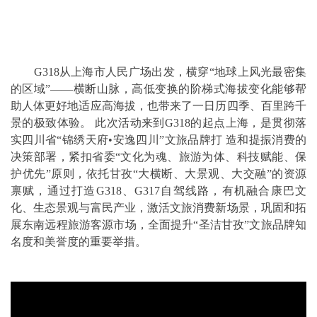
G318从上海市人民广场出发，横穿“地球上风光最密集
的区域”——横断山脉，高低变换的阶梯式海拔变化能够帮
助人体更好地适应高海拔，也带来了一日历四季、百里跨千
景的极致体验。 此次活动来到G318的起点上海，是贯彻落
实四川省“锦绣天府•安逸四川”⽂旅品牌打 造和提振消费的
决策部署，紧扣省委“文化为魂、旅游为体、科技赋能、保
护优先”原则，依托甘孜“大横断、大景观、大交融”的资源
禀赋，通过打造G318、G317自驾线路，有机融合康巴文
化、生态景观与富民产业，激活文旅消费新场景，巩固和拓
展东南远程旅游客源市场，全面提升“圣洁甘孜”文旅品牌知
名度和美誉度的重要举措。