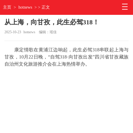
主页
>
hotnews
> > 正文
从上海，向甘孜，此生必驾318！
2025-10-23
hotnews
编辑：瑶佳
康定情歌在黄浦江边响起，此生必驾318串联起上海与
甘孜，10月22日晚，“自驾318·向甘孜出发”四川省甘孜藏族
自治州文化旅游推介会在上海热情举办。