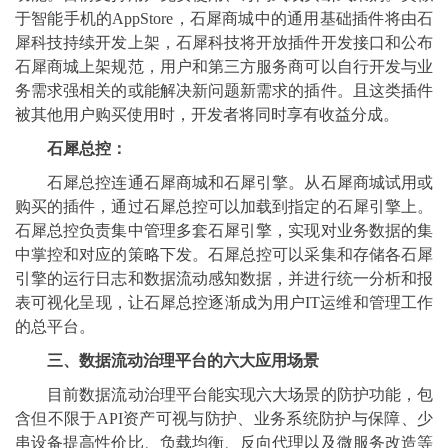
于智能手机的AppStore，石犀商城中的通用基础插件将由石
犀科技持续开发上架，石犀科技将开放插件开发接口和公布
石犀商城上架规范，用户和第三方服务商可以自行开发与业
务需求强相关的或能解决新问题新需求的插件。且这类插件
被其他用户购买使用时，开发者将同时享有收益分成。
石犀总控：
石犀总控连通石犀商城和石犀引擎。从石犀商城试用或
购买的插件，通过石犀总控可以加载到指定的石犀引擎上。
石犀总控负责集中管理多套石犀引擎，实现对业务数据的集
中掌控和对应的策略下发。石犀总控可以采集和存储各石犀
引擎的运行日志和数据流动感知数据，并进行统一分析和报
表可视化呈现，让石犀总控逐渐成为用户IT运维和管理工作
的总平台。
三、数据流动治理平台的六大应用场景
目前数据流动治理平台能实现六大场景的防护功能，包
含但不限于API资产可视与防护、业务系统防护与保障、少
串设备提高性价比、负载均衡、反向代理以及微服务改造等