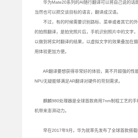
华为Mate20系列的AI随行翻译可以将自己说的
当然也可以把交谈目标的语言，翻译成汉语。
不过，有的时候需要识别路标、菜单或者其它的外文说
的拍照翻译，是拍完照片后，手机识别照片中的文字，然
以做到将实时翻译的结果，以虚拟文字的效果叠加在摄
用体验更加方便。
AR翻译要想获得非常好的体验，离不开超强的性能、而
NPU无疑能够满足AR翻译对硬件的苛刻需求。
麒麟980处理器是全球首款商用7nm制程工艺的手机芯
机带来澎湃动力。
早在2017年9月，华为就率先发布了全球首款搭载N