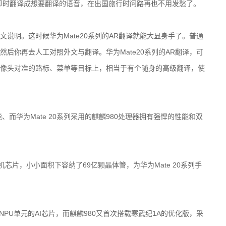
话即时翻译成想要翻译的语音，在出国旅行时问路再也不用发愁了。
明。这时候华为Mate20系列的AR翻译就能大显身手了。普通
后你再去人工对照外文与翻译。华为Mate20系列的AR翻译，可
像头对准的路标、菜单等目标上，相当于有个随身的高级翻译，使
华为Mate 20系列采用的麒麟980处理器拥有强悍的性能和双
片，小小面积下容纳了69亿颗晶体管，为华为Mate 20系列手
PU单元的AI芯片，而麒麟980又首次搭载寒武纪1A的优化版，采